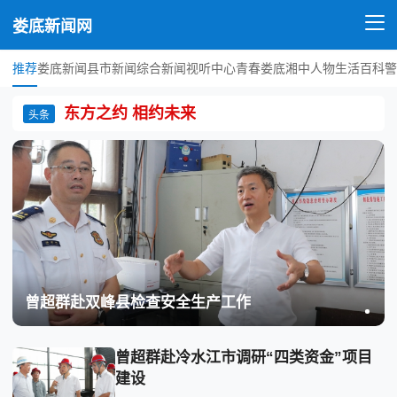
娄底新闻网
推荐
娄底新闻
县市新闻
综合新闻
视听中心
青春娄底
湘中人物
生活百科
警
东方之约 相约未来
头条
曾超群赴双峰县检查安全生产工作
曾超群赴冷水江市调研“四类资金”项目
建设