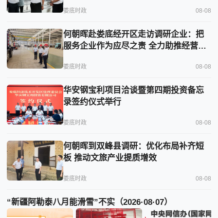
娄底时政
08-08
何朝晖赴娄底经开区走访调研企业：把
服务企业作为应尽之责 全力助推经营主
体稳健发展
娄底时政
08-08
华安钢宝利项目洽谈暨第四期投资备忘
录签约仪式举行
娄底时政
08-08
何朝晖到双峰县调研：优化布局补齐短
板 推动文旅产业提质增效
娄底时政
08-08
“新疆阿勒泰八月能滑雪”不实（2026·08·07）