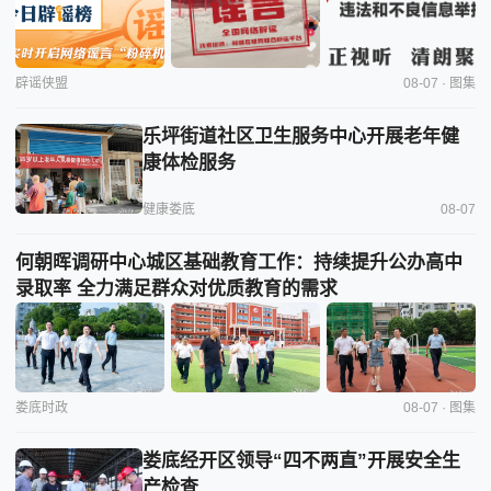
辟谣侠盟
08-07 · 图集
乐坪街道社区卫生服务中心开展老年健
康体检服务
健康娄底
08-07
何朝晖调研中心城区基础教育工作：持续提升公办高中
录取率 全力满足群众对优质教育的需求
娄底时政
08-07 · 图集
娄底经开区领导“四不两直”开展安全生
产检查