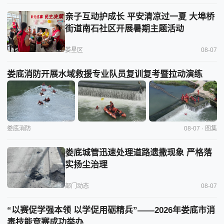
亲子互动护成长 平安清凉过一夏 大埠桥
街道南石社区开展暑期主题活动
娄星区
08-07
娄底消防开展水域救援专业队员复训复考暨拉动演练
娄底消防
08-07 · 图集
娄底城管迅速处理道路遗撒现象 严格落
实扬尘治理
部门动态
08-07
“以赛促学强本领 以学促用砺精兵”——2026年娄底市消
毒技能竞赛成功举办