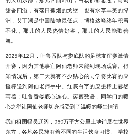
的天山东部，那儿四面环山，白杨郁郁葱葱，葡萄
甜香四溢，有落日孤烟的戈壁，也有水草丰美的绿
洲，艾丁湖是中国陆地最低点，博格达峰终年积雪
不化，那儿的人民热情好客，那儿的人民能歌善
舞。
2025年12月，吐鲁番队与娄底队的足球友谊赛激情
开赛，因为其他事宜阿仙老师未能到现场观赛。得
知情况后，第二天就有不少贴心的同学将比赛的应
援棒送到阿仙老师手中。红底白字的应援棒上赫然
写着：吐鲁番娄底心连心。寥寥数语，同学们的暖
心之举让阿仙老师切身感受到了温暖的师生情谊。
我们祖国幅员辽阔，‌960万平方公里‌土地铺展在世界
东方，各地各民族有着不同的生活饮食习惯。“学校