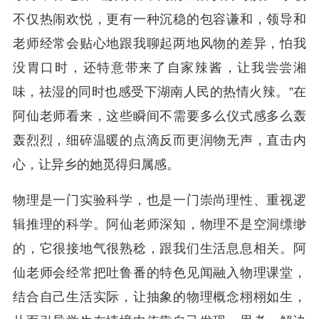
不仅热闹欢悦，更有一种沉稳的包容谦和，领导和
老师经常会贴心地跟我聊起两地风物的差异，怕我
没胃口时，还特意带来了自家辣酱，让我尝尝湘
味，祛湿的同时也感受下湖南人民的热情火辣。”在
阿仙老师看来，这些瞬间不需要多么仪式感多么轰
轰烈烈，细碎温暖的点滴反而更润物无声，直击内
心，让异乡的她觅得归属感。
物理是一门实验科学，也是一门崇尚理性、重视逻
辑推理的科学。阿仙老师深知，物理不是空洞缥缈
的，它很接地气很熟稔，跟我们生活息息相关。阿
仙老师会经常把吐鲁番的特色见闻融入物理课堂，
结合自己生活实际，让抽象的物理概念栩栩如生，