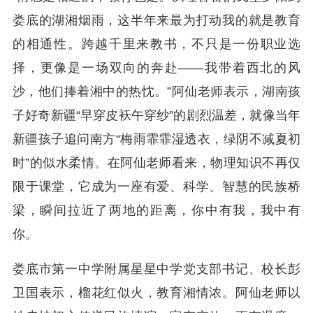
娄底的湖湘烟雨，这半年来最为打动我的就是教育
的相通性。跨越千里来教书，不只是一份职业选
择，更像是一场双向的奔赴——我带着西北的风
沙，他们捧着湘中的热忱。”阿仙老师表示，湖南孩
子好奇新疆“早穿皮袄午穿纱”的剧烈温差，就像当年
新疆孩子追问南方“梅雨霏霏湿透衣，绿阴不减夏初
时”的似水柔情。在阿仙老师看来，物理知识不再仅
限于课堂，它成为一座有爱、科学、智慧的民族桥
梁，瞬间拉近了两地的距离，你中有我，我中有
你。
娄底市第一中学附属星星中学党支部书记、校长彭
卫国表示，
榴花红似火，教育湘情浓。
阿仙老师以