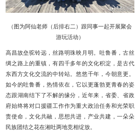
（图为阿仙老师（后排右二）跟同事一起开展聚会
游玩活动）
高昌故垒驼铃远，丝路明珠映月明。吐鲁番，古丝
绸之路上的重镇，有四千多年的文化积淀，是古代
东西方文化交流的中转站。悠悠千年，今朝意更。
如今的吐鲁番，热情依在，它以更蓬勃更青春的姿
态跟湖南结下了不解的缘分，近年来，省委、省政
府始终将对口援疆工作作为重大政治任务和光荣职
责使命，文化共融，思想共进，产业共建，一朵朵
民族团结之花在湘吐两地竞相绽放。