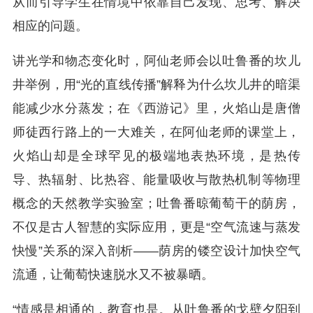
从而引导学生在情境中依靠自己发现、思考、解决
相应的问题。
讲光学和物态变化时，阿仙老师会以吐鲁番的坎儿
井举例，用“光的直线传播”解释为什么坎儿井的暗渠
能减少水分蒸发；在《西游记》里，火焰山是唐僧
师徒西行路上的一大难关，在阿仙老师的课堂上，‌
火焰山却是全球罕见的极端地表热环境，是‌热传
导、热辐射、比热容、能量吸收与散热机制‌等物理
概念的天然教学实验室；吐鲁番晾葡萄干的荫房，
不仅是古人智慧的实际应用，更是“空气流速与蒸发
快慢”关系的深入剖析——荫房的镂空设计加快空气
流通，让葡萄快速脱水又不被暴晒。
“情感是相通的，教育也是。从吐鲁番的戈壁夕阳到