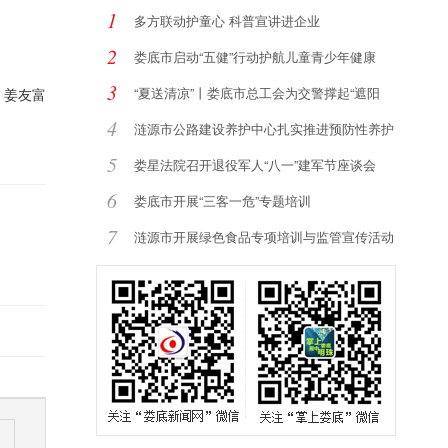
1
多方联动护童心 科普宣讲进企业
2
娄底市启动“五健”行动护航儿童青少年健康
3
“夏送清凉”丨娄底市总工会为交警撑起“遮阳
：姜友富
4
涟源市公路建设养护中心扎实推进预防性养护
提
5
娄星法院召开退役军人“八一”建军节座谈会
6
娄底市开展“三客一危”专题培训
7
涟源市开展绿色食品专项培训与监管宣传活动