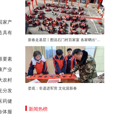
国家产
造具有
新春走基层丨图说石门村百家宴 各家晒出“拿手菜”
源要素
康产业
大农村
娄底：非遗进军营 文化迎新春
充分发
医药健
新闻热榜
命体服