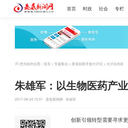
首页
时政
社会
专栏
您当前的位置：
首页
>
专题集合
>
娄底创新开放大讨论
>
大讨论内容
朱雄军：以生物医药产业
2017-08-24 15:31
娄底新闻网
朱雄军
创新引领转型需要寻求