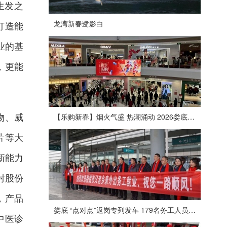
生发之
龙湾新春鹭影白
打造能
业的基
，更能
物、威
【乐购新春】烟火气盛 热潮涌动 2026娄底春节消费市场喜迎“开门红”
片等大
新能力
村股份
，产品
娄底 “点对点”返岗专列发车 179名务工人员免费赴沪
中医诊