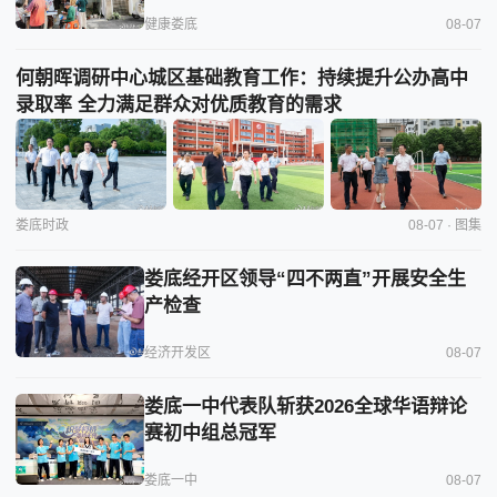
健康娄底
08-07
何朝晖调研中心城区基础教育工作：持续提升公办高中
录取率 全力满足群众对优质教育的需求
娄底时政
08-07 · 图集
娄底经开区领导“四不两直”开展安全生
产检查
经济开发区
08-07
娄底一中代表队斩获2026全球华语辩论
赛初中组总冠军
娄底一中
08-07