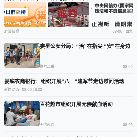
辟谣侠盟
08-06 · 图集
娄星公安分局：“治”在指尖 “安”在身边
警营风采
08-06
娄底农商银行：组织开展“八一”建军节走访慰问活动
新闻动态
· 08-06 16:33
百花超市组织开展无偿献血活动
无偿献血
08-06