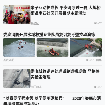
亲子互动护成长 平安清凉过一夏 大埠桥
街道南石社区开展暑期主题活动
娄星区
08-07
娄底消防开展水域救援专业队员复训复考暨拉动演练
娄底消防
08-07 · 图集
娄底城管迅速处理道路遗撒现象 严格落
实扬尘治理
部门动态
08-07
“以赛促学强本领 以学促用砺精兵”——2026年娄底市消
毒技能竞赛成功举办