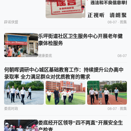
辟谣侠盟
08-07 · 图集
乐坪街道社区卫生服务中心开展老年健
康体检服务
健康娄底
08-07
何朝晖调研中心城区基础教育工作：持续提升公办高中
录取率 全力满足群众对优质教育的需求
娄底时政
08-07 · 图集
娄底经开区领导“四不两直”开展安全生
产检查