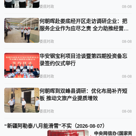
娄底时政
08-08
何朝晖赴娄底经开区走访调研企业：把
服务企业作为应尽之责 全力助推经营主
体稳健发展
娄底时政
08-08
华安钢宝利项目洽谈暨第四期投资备忘
录签约仪式举行
娄底时政
08-08
何朝晖到双峰县调研：优化布局补齐短
板 推动文旅产业提质增效
娄底时政
08-08
“新疆阿勒泰八月能滑雪”不实（2026·08·07）