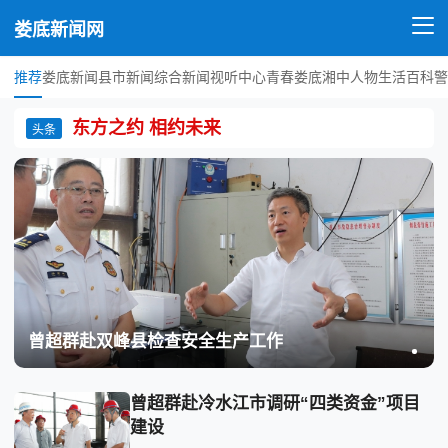
娄底新闻网
推荐
娄底新闻
县市新闻
综合新闻
视听中心
青春娄底
湘中人物
生活百科
警
东方之约 相约未来
头条
曾超群赴双峰县检查安全生产工作
曾超群赴冷水江市调研“四类资金”项目
建设