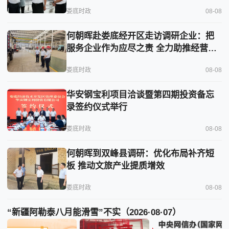
娄底时政
08-08
何朝晖赴娄底经开区走访调研企业：把
服务企业作为应尽之责 全力助推经营主
体稳健发展
娄底时政
08-08
华安钢宝利项目洽谈暨第四期投资备忘
录签约仪式举行
娄底时政
08-08
何朝晖到双峰县调研：优化布局补齐短
板 推动文旅产业提质增效
娄底时政
08-08
“新疆阿勒泰八月能滑雪”不实（2026·08·07）