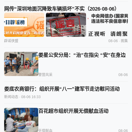
网传“深圳地面沉降致车辆损坏”不实（2026·08·06）
辟谣侠盟
08-06 · 图集
娄星公安分局：“治”在指尖 “安”在身边
警营风采
08-06
娄底农商银行：组织开展“八一”建军节走访慰问活动
新闻动态
· 08-06 16:33
百花超市组织开展无偿献血活动
无偿献血
08-06