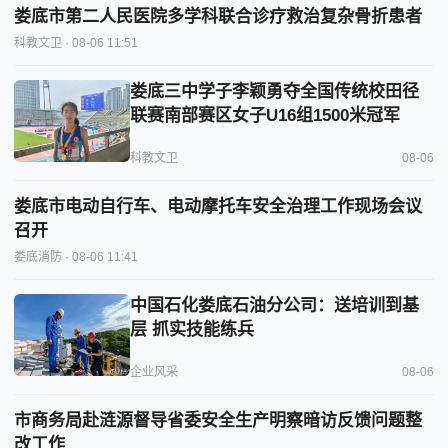
娄底市第二人民医院多学科联合诊疗救治复杂骨折患者
科教文卫
· 08-06 11:51
娄底三中学子李颖勇夺全国传统校田径
联赛南部赛区女子U16组1500米冠军
科教文卫
08-06
娄底市电动自行车、电动摩托车安全治理工作现场会议
召开
娄底消防
· 08-06 11:41
中国石化娄底石油分公司：送培训到基
层 抓实技能练兵
企业风采
08-06
市商务局赴涟源督导省委安全生产明察暗访反馈问题整
改工作