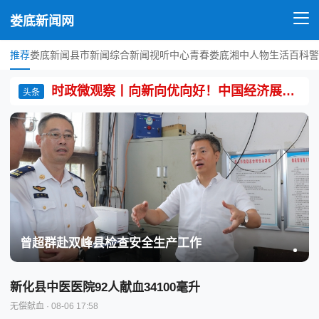
娄底新闻网
推荐
娄底新闻
县市新闻
综合新闻
视听中心
青春娄底
湘中人物
生活百科
警
时政微观察丨向新向优向好！中国经济展现强大韧性和活力
头条
曾超群赴双峰县检查安全生产工作
新化县中医医院92人献血34100毫升
无偿献血
· 08-06 17:58