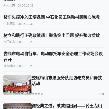
新闻动态
· 08-06 10:33
货车失控冲入田埂遇困 中石化员工联动村民暖心施救
企业风采
· 08-06 10:31
树立和践行正确政绩观丨聚焦突出问题 提升整改质效
部门动态
· 08-06 10:25
娄底市电动自行车、电动摩托车安全治理工作现场会议
召开
娄底时政
· 08-06 10:23
娄底梅山志愿服务队走访老党员和帮扶
活动
社会新闻
08-06
循经典之道，破减脂困局——药王龙山