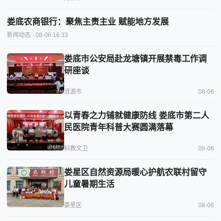
娄底农商银行：聚焦主责主业 赋能地方发展
新闻动态
· 08-06 16:33
娄底市公安局赴龙塘镇开展禁毒工作调
研座谈
涟源市
08-06
以青春之力铺就健康防线 娄底市第二人
民医院青年科普大赛圆满落幕
科教文卫
08-06
娄星区自然资源局暖心护航农联村留守
儿童暑期生活
娄星区
08-06