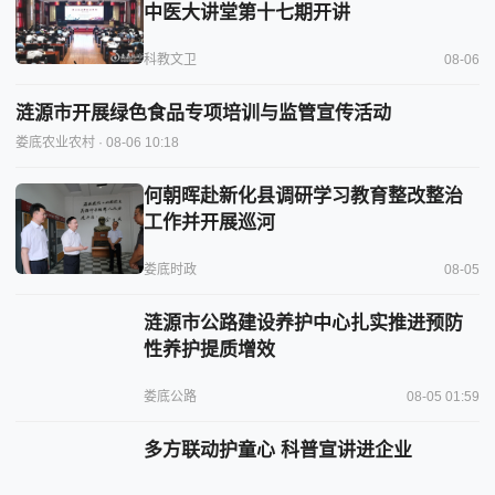
中医大讲堂第十七期开讲
科教文卫
08-06
涟源市开展绿色食品专项培训与监管宣传活动
娄底农业农村
· 08-06 10:18
何朝晖赴新化县调研学习教育整改整治
工作并开展巡河
娄底时政
08-05
涟源市公路建设养护中心扎实推进预防
性养护提质增效
娄底公路
08-05 01:59
多方联动护童心 科普宣讲进企业