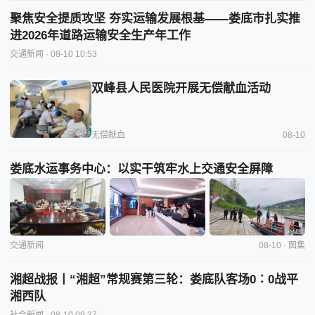
聚焦安全提质攻坚 夯实运输发展根基——娄底市扎实推
进2026年道路运输安全生产年工作
交通新闻
· 08-10 10:53
双峰县人民医院开展无偿献血活动
无偿献血
08-10
娄底水运事务中心：以实干筑牢水上交通安全屏障
交通新闻
08-10 · 图集
湘超战报丨“湘超”常规赛第三轮：娄底队客场0∶0战平
湘西队