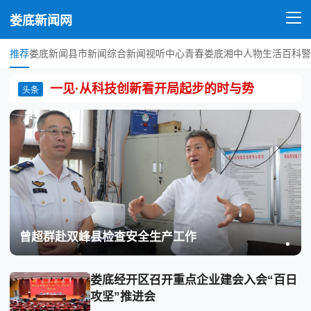
娄底新闻网
推荐
娄底新闻
县市新闻
综合新闻
视听中心
青春娄底
湘中人物
生活百科
警
一见·从科技创新看开局起步的时与势
头条
曾超群赴双峰县检查安全生产工作
娄底经开区召开重点企业建会入会“百日
攻坚”推进会