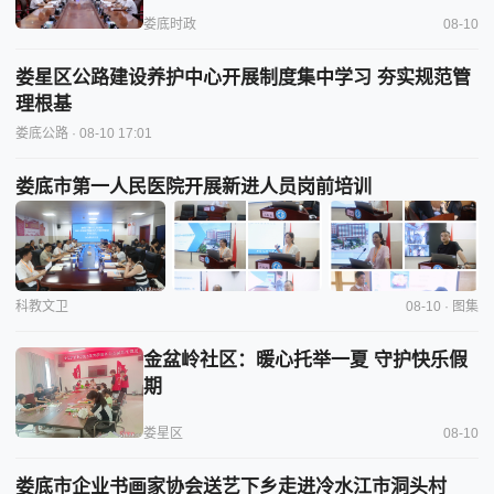
娄底时政
08-10
娄星区公路建设养护中心开展制度集中学习 夯实规范管
理根基
娄底公路
· 08-10 17:01
娄底市第一人民医院开展新进人员岗前培训
科教文卫
08-10 · 图集
金盆岭社区：暖心托举一夏 守护快乐假
期
娄星区
08-10
娄底市企业书画家协会送艺下乡走进冷水江市洞头村