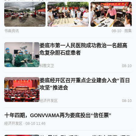
书画资讯
08-10 · 图集
娄底市第一人民医院成功救治一名超高
危复杂胆石症患者
科教文卫
08-10
娄底经开区召开重点企业建会入会“百日
攻坚”推进会
经济开发区
08-10
十年四期，GONVVAMA再为娄底投出“信任票”
经济开发区
· 08-10 11:46