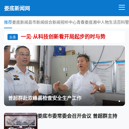
娄底新闻网
推荐
娄底新闻
县市新闻
综合新闻
视听中心
青春娄底
湘中人物
生活百科
警
一见·从科技创新看开局起步的时与势
头条
曾超群赴双峰县检查安全生产工作
娄底市委常委会召开会议 曾超群主持