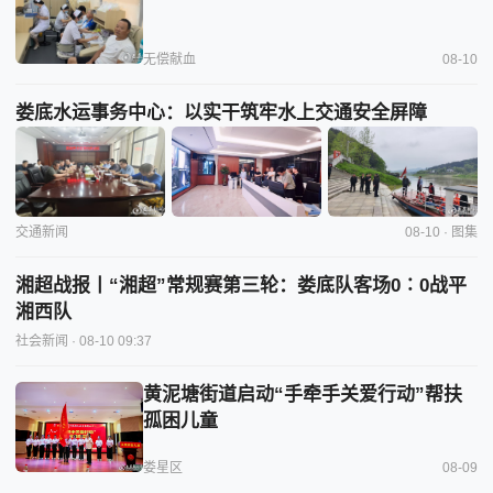
无偿献血
08-10
娄底水运事务中心：以实干筑牢水上交通安全屏障
交通新闻
08-10 · 图集
湘超战报丨“湘超”常规赛第三轮：娄底队客场0∶0战平
湘西队
社会新闻
· 08-10 09:37
黄泥塘街道启动“手牵手关爱行动”帮扶
孤困儿童
娄星区
08-09