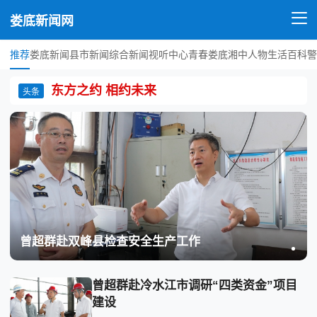
娄底新闻网
推荐
娄底新闻
县市新闻
综合新闻
视听中心
青春娄底
湘中人物
生活百科
警
东方之约 相约未来
头条
曾超群赴双峰县检查安全生产工作
曾超群赴冷水江市调研“四类资金”项目
建设