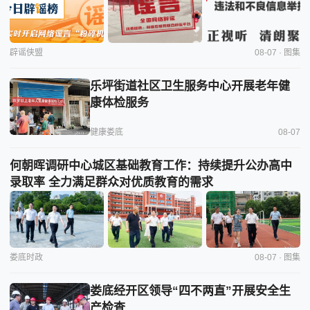
辟谣侠盟
08-07 · 图集
乐坪街道社区卫生服务中心开展老年健
康体检服务
健康娄底
08-07
何朝晖调研中心城区基础教育工作：持续提升公办高中
录取率 全力满足群众对优质教育的需求
娄底时政
08-07 · 图集
娄底经开区领导“四不两直”开展安全生
产检查