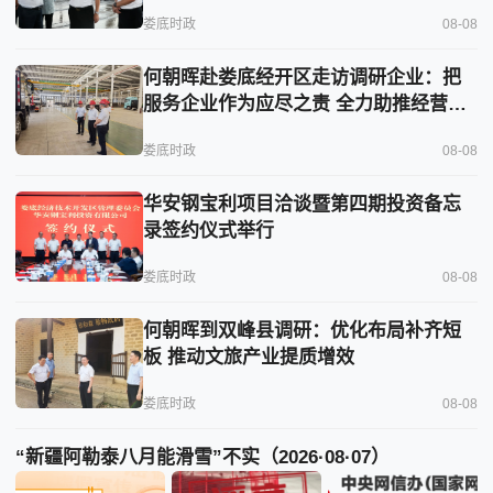
娄底时政
08-08
何朝晖赴娄底经开区走访调研企业：把
服务企业作为应尽之责 全力助推经营主
体稳健发展
娄底时政
08-08
华安钢宝利项目洽谈暨第四期投资备忘
录签约仪式举行
娄底时政
08-08
何朝晖到双峰县调研：优化布局补齐短
板 推动文旅产业提质增效
娄底时政
08-08
“新疆阿勒泰八月能滑雪”不实（2026·08·07）