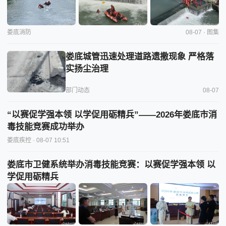
娄底消防
08-07 · 图集
娄底城管迅速处理道路遗撒现象 严格落
实扬尘治理
部门动态
08-07
“以赛促学强本领 以学促用砺精兵”——2026年娄底市消
毒技能竞赛成功举办
娄底疾控
· 08-07 10:51
娄底市卫健系统举办消毒技能竞赛：以赛促学强本领 以
学促用砺精兵