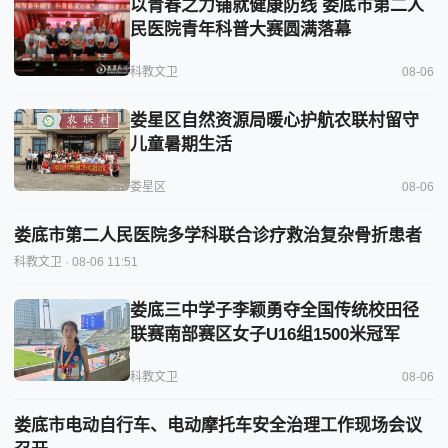
以青春之力铺就健康防线 娄底市第二人
民医院青年科普大赛圆满落幕
科教文卫
08-06
娄星区自然资源局暖心护航农联村留守
儿童暑期生活
娄星区
08-06
娄底市第二人民医院多学科联合诊疗救治复杂骨折患者
科教文卫
· 08-06 11:51
娄底三中学子李颖勇夺全国传统校田径
联赛南部赛区女子U16组1500米冠军
科教文卫
08-06
娄底市电动自行车、电动摩托车安全治理工作现场会议