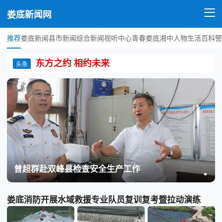
娄底新闻网
推荐
娄底新闻
县市新闻
综合新闻
视听中心
青春娄底
湘中人物
生活百科
警
东方之约 相约未来
头条
曾超群赴双峰县检查安全生产工作
娄底消防开展水域救援专业队员复训复考暨拉动演练