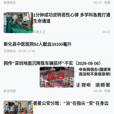
健康娄底
08-07 · 图集
1分钟成功逆转恶性心律 多学科急救打通
生命通道
科教文卫
08-07
新化县中医医院92人献血34100毫升
无偿献血
· 08-06 17:58
网传“深圳地面沉降致车辆损坏”不实（2026·08·06）
辟谣侠盟
08-06 · 图集
娄星公安分局：“治”在指尖 “安”在身边