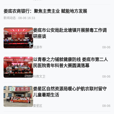
娄底农商银行：聚焦主责主业 赋能地方发展
新闻动态
· 08-06 16:33
娄底市公安局赴龙塘镇开展禁毒工作调
研座谈
涟源市
08-06
以青春之力铺就健康防线 娄底市第二人
民医院青年科普大赛圆满落幕
科教文卫
08-06
娄星区自然资源局暖心护航农联村留守
儿童暑期生活
娄星区
08-06