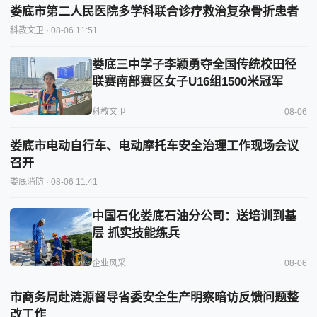
娄底市第二人民医院多学科联合诊疗救治复杂骨折患者
科教文卫
· 08-06 11:51
娄底三中学子李颖勇夺全国传统校田径
联赛南部赛区女子U16组1500米冠军
科教文卫
08-06
娄底市电动自行车、电动摩托车安全治理工作现场会议
召开
娄底消防
· 08-06 11:41
中国石化娄底石油分公司：送培训到基
层 抓实技能练兵
企业风采
08-06
市商务局赴涟源督导省委安全生产明察暗访反馈问题整
改工作