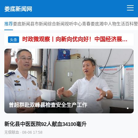
娄底新闻网
推荐
娄底新闻
县市新闻
综合新闻
视听中心
青春娄底
湘中人物
生活百科
警
时政微观察丨向新向优向好！中国经济展现强大韧性和活力
头条
曾超群赴双峰县检查安全生产工作
新化县中医医院92人献血34100毫升
无偿献血
· 08-06 17:58