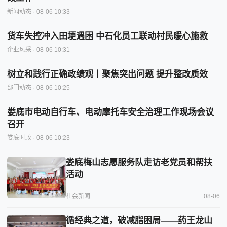
新闻动态
· 08-06 10:33
货车失控冲入田埂遇困 中石化员工联动村民暖心施救
企业风采
· 08-06 10:31
树立和践行正确政绩观丨聚焦突出问题 提升整改质效
部门动态
· 08-06 10:25
娄底市电动自行车、电动摩托车安全治理工作现场会议
召开
娄底时政
· 08-06 10:23
娄底梅山志愿服务队走访老党员和帮扶
活动
社会新闻
08-06
循经典之道，破减脂困局——药王龙山