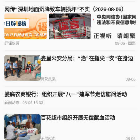
网传“深圳地面沉降致车辆损坏”不实（2026·08·06）
辟谣侠盟
08-06 · 图集
娄星公安分局：“治”在指尖 “安”在身边
警营风采
08-06
娄底农商银行：组织开展“八一”建军节走访慰问活动
新闻动态
· 08-06 16:33
百花超市组织开展无偿献血活动
无偿献血
08-06