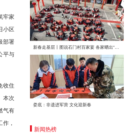
筑牢家
旧小区
极部署
新春走基层丨图说石门村百家宴 各家晒出“拿手菜”
公平与
免收住
。本次
娄底：非遗进军营 文化迎新春
燃气有
工作，
新闻热榜