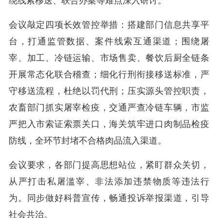
绕线索移送、联合办案等难点深入研讨。
会议敲定四项长效管控举措：搭建部门信息共享平
台，打通监管数据、案件线索互通渠道；围绕屠
宰、加工、冷链运输、市场售卖、餐饮后厨全链条
开展常态化联合稽查；细化行刑衔接移送标准，严
守移送流程，杜绝以罚代刑；压实源头管控职责，
农畜部门抓实屠宰检疫，交通严查冷链车辆，市监
严把入市索证索票关口，海关筑牢进口肉制品检疫
防线，全环节封堵不合格肉品流入渠道。
会议要求，各部门提高思想站位，紧盯群众关切，
从严打击私屠滥宰、非法添加违禁物质等违法行
为。同步做好科普宣传，畅通投诉举报渠道，引导
社会共治。