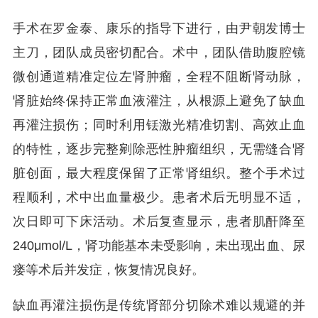
手术在罗金泰、康乐的指导下进行，由尹朝发博士
主刀，团队成员密切配合。术中，团队借助腹腔镜
微创通道精准定位左肾肿瘤，全程不阻断肾动脉，
肾脏始终保持正常血液灌注，从根源上避免了缺血
再灌注损伤；同时利用铥激光精准切割、高效止血
的特性，逐步完整剜除恶性肿瘤组织，无需缝合肾
脏创面，最大程度保留了正常肾组织。整个手术过
程顺利，术中出血量极少。患者术后无明显不适，
次日即可下床活动。术后复查显示，患者肌酐降至
240μmol/L，肾功能基本未受影响，未出现出血、尿
瘘等术后并发症，恢复情况良好。
缺血再灌注损伤是传统肾部分切除术难以规避的并