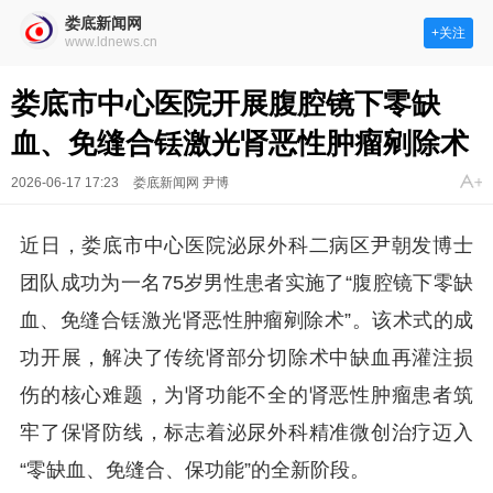
娄底新闻网
+关注
www.ldnews.cn
娄底市中心医院开展腹腔镜下零缺
血、免缝合铥激光肾恶性肿瘤剜除术
2026-06-17 17:23
娄底新闻网 尹博
近日，娄底市中心医院泌尿外科二病区尹朝发博士
团队成功为一名75岁男性患者实施了“腹腔镜下零缺
血、免缝合铥激光肾恶性肿瘤剜除术”。该术式的成
功开展，解决了传统肾部分切除术中缺血再灌注损
伤的核心难题，为肾功能不全的肾恶性肿瘤患者筑
牢了保肾防线，标志着泌尿外科精准微创治疗迈入
“零缺血、免缝合、保功能”的全新阶段。