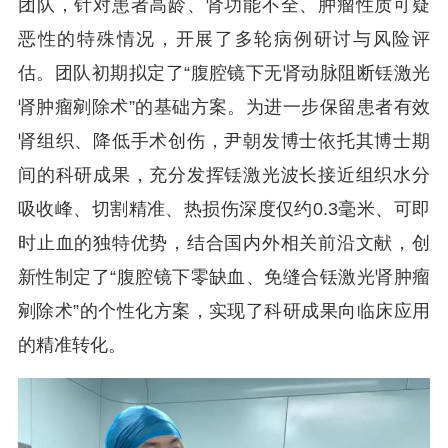
团队，针对患者高龄、肾功能不全、肿瘤性质可疑
恶性的特殊情况，开展了多轮病例研讨与风险评
估。团队初期拟定了“腹腔镜下无肾动脉阻断铥激光
肾肿瘤剜除术”的基础方案。为进一步保留患者有效
肾组织、降低手术创伤，尹朝发博士依托其博士期
间的科研成果，充分发挥铥激光波长接近组织水分
吸收峰、切割精准、热损伤深度仅约0.3毫米、可即
时止血的独特优势，结合国内外相关前沿文献，创
新性制定了“腹腔镜下零缺血、免缝合铥激光肾肿瘤
剜除术”的个性化方案，实现了科研成果向临床应用
的精准转化。