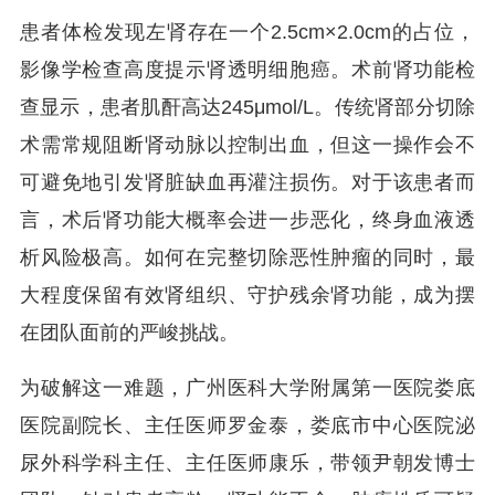
患者体检发现左肾存在一个2.5cm×2.0cm的占位，
影像学检查高度提示肾透明细胞癌。术前肾功能检
查显示，患者肌酐高达245μmol/L。传统肾部分切除
术需常规阻断肾动脉以控制出血，但这一操作会不
可避免地引发肾脏缺血再灌注损伤。对于该患者而
言，术后肾功能大概率会进一步恶化，终身血液透
析风险极高。如何在完整切除恶性肿瘤的同时，最
大程度保留有效肾组织、守护残余肾功能，成为摆
在团队面前的严峻挑战。
为破解这一难题，广州医科大学附属第一医院娄底
医院副院长、主任医师罗金泰，娄底市中心医院泌
尿外科学科主任、主任医师康乐，带领尹朝发博士