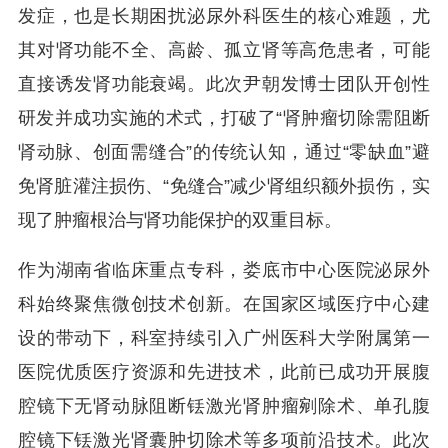
发症，也是长期困扰泌尿外科医生的核心难题，尤
其对肾功能不全、高龄、孤立肾等高危患者，可能
直接诱发肾功能衰竭。此次尹朝发博士团队开创性
研发并成功实施的术式，打破了“肾肿瘤切除需阻断
肾动脉、创面需缝合”的传统认知，通过“零缺血”避
免肾脏灌注损伤、“免缝合”减少肾组织额外损伤，实
现了肿瘤根治与肾功能保护的双重目标。
作为湖南省临床重点专科，娄底市中心医院泌尿外
科始终聚焦微创技术创新。在国家区域医疗中心建
设的带动下，科室持续引入广州医科大学附属第一
医院优质医疗资源和先进技术，此前已成功开展腹
腔镜下无肾动脉阻断铥激光肾肿瘤剜除术、单孔腹
腔镜下铥激光肾囊肿切除术等多项前沿技术。此次