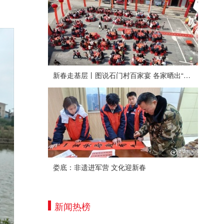
新春走基层丨图说石门村百家宴 各家晒出“拿手菜”
娄底：非遗进军营 文化迎新春
新闻热榜