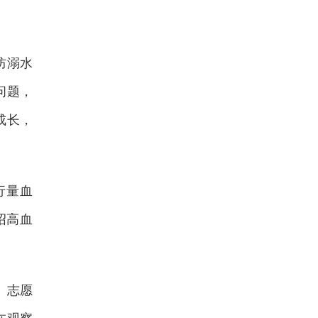
防溺水
问题，
成长，
行量血
绍高血
、志愿
在观察