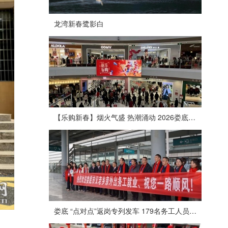
龙湾新春鹭影白
【乐购新春】烟火气盛 热潮涌动 2026娄底春节消费市场喜迎“开门红”
娄底 “点对点”返岗专列发车 179名务工人员免费赴沪