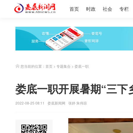
首页
时政
社会
专栏
您当前的位置：
首页
>
专题集合
>
娄底一职
娄底一职开展暑期“三下
2022-08-25 08:11
娄底新闻网
张婷 朱伟琼