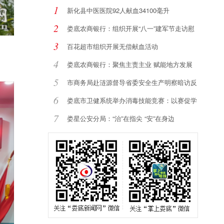
1
新化县中医医院92人献血34100毫升
2
娄底农商银行：组织开展“八一”建军节走访慰
3
百花超市组织开展无偿献血活动
4
娄底农商银行：聚焦主责主业 赋能地方发展
5
市商务局赴涟源督导省委安全生产明察暗访反
馈
6
娄底市卫健系统举办消毒技能竞赛：以赛促学
强
7
娄星公安分局：“治”在指尖 “安”在身边