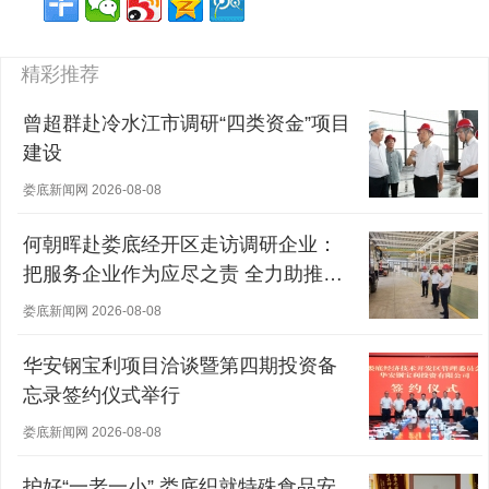
精彩推荐
曾超群赴冷水江市调研“四类资金”项目
建设
娄底新闻网 2026-08-08
何朝晖赴娄底经开区走访调研企业：
把服务企业作为应尽之责 全力助推经
营主体稳健发展
娄底新闻网 2026-08-08
华安钢宝利项目洽谈暨第四期投资备
忘录签约仪式举行
娄底新闻网 2026-08-08
护好“一老一小” 娄底织就特殊食品安