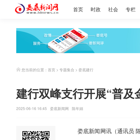
首页
时政
社会
专栏
您当前的位置：
首页
>
专题集合
>
娄底建行
建行双峰支行开展“普及
2025-06-16 16:45
娄底新闻网
陈年娟
娄底新闻网
讯（通讯员 