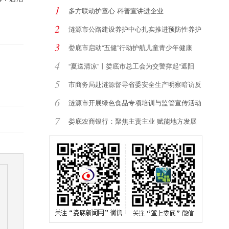
1
多方联动护童心 科普宣讲进企业
2
涟源市公路建设养护中心扎实推进预防性养护
提
3
娄底市启动“五健”行动护航儿童青少年健康
4
“夏送清凉”丨娄底市总工会为交警撑起“遮阳
5
市商务局赴涟源督导省委安全生产明察暗访反
馈
6
涟源市开展绿色食品专项培训与监管宣传活动
7
娄底农商银行：聚焦主责主业 赋能地方发展