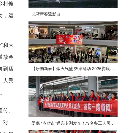
乡村偏
龙湾新春鹭影白
动，运
”和大
播放金
向到店
【乐购新春】烟火气盛 热潮涌动 2026娄底春节消费市场喜迎“开门红”
、人民
。
宣传。
一对一
娄底 “点对点”返岗专列发车 179名务工人员免费赴沪