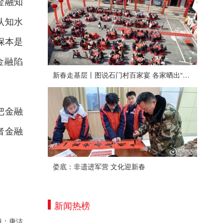
金融知
认知水
保本是
金融陷
新春走基层丨图说石门村百家宴 各家晒出“拿手菜”
把金融
者金融
娄底：非遗进军营 文化迎新春
新闻热榜
辑：唐洁