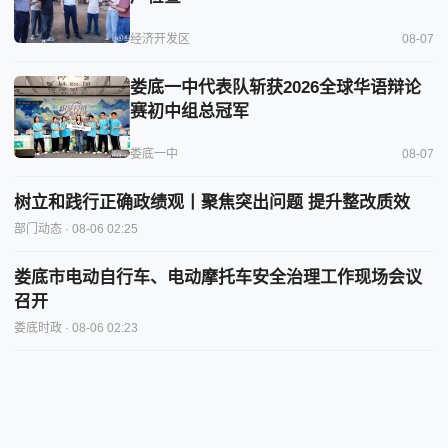
经济开发区
08-07
娄底一中代表队斩获2026全球华语辩论
赛初中组总冠军
娄底一中
08-07
树立和践行正确政绩观丨聚焦突出问题 提升整改质效
部门动态
· 08-06 02:25
娄底市电动自行车、电动摩托车安全治理工作现场会议
召开
娄底时政
· 08-06 02:23
娄底梅山志愿服务队走访老党员和帮扶
活动
社会新闻
08-06 02:18