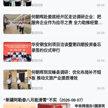
娄底时政
08-08
何朝晖赴娄底经开区走访调研企业：把
服务企业作为应尽之责 全力助推经营主
体稳健发展
娄底时政
08-08
华安钢宝利项目洽谈暨第四期投资备忘
录签约仪式举行
娄底时政
08-08
何朝晖到双峰县调研：优化布局补齐短
板 推动文旅产业提质增效
娄底时政
08-08
“新疆阿勒泰八月能滑雪”不实（2026·08·07）