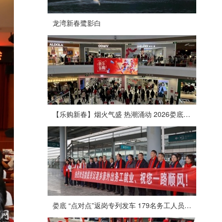
龙湾新春鹭影白
【乐购新春】烟火气盛 热潮涌动 2026娄底春节消费市场喜迎“开门红”
娄底 “点对点”返岗专列发车 179名务工人员免费赴沪