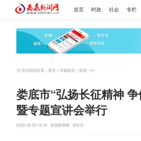
首页
时政
社会
专栏
您当前的位置：
首页
>
专题集合
>
娄底一小
娄底市“弘扬长征精神 
暨专题宣讲会举行
2026-06-25 16:16
娄底新闻网
龙玲芳