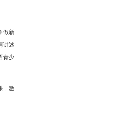
争做新
情讲述
语青少
课，激