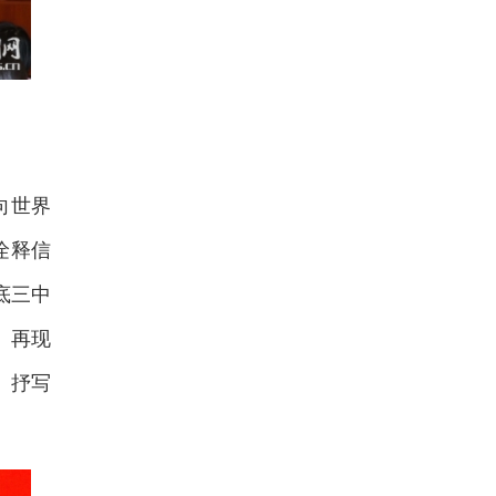
向世界
诠释信
底三中
》再现
》抒写