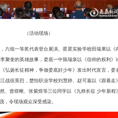
（活动现场）
节，六组一等奖代表登台展演。星星实验学校田瑞果以《
将李聚奎的英雄故事，娄底一中陈瑞泉以《信仰的权利》
以《弘扬长征精神，争做娄底好少年》发出时代宣言，
娄
湘江战役英烈，楚怡职业学校刘慧婷、赵可嘉以《跟着走
然、曾煜晰、张紫煜等三位同学以《九秩长征 少年新程
茂，令现场观众深受感染。