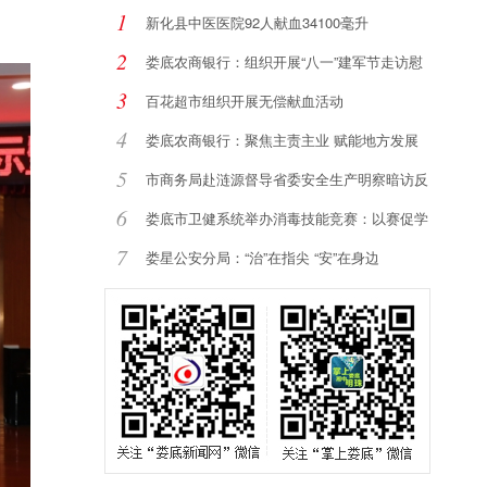
1
新化县中医医院92人献血34100毫升
2
娄底农商银行：组织开展“八一”建军节走访慰
3
百花超市组织开展无偿献血活动
4
娄底农商银行：聚焦主责主业 赋能地方发展
5
市商务局赴涟源督导省委安全生产明察暗访反
馈
6
娄底市卫健系统举办消毒技能竞赛：以赛促学
强
7
娄星公安分局：“治”在指尖 “安”在身边