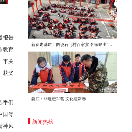
楼报告
新春走基层丨图说石门村百家宴 各家晒出“拿手菜”
市教育
。市关
、获奖
娄底：非遗进军营 文化迎新春
选手们
中国脊
新闻热榜
精神风