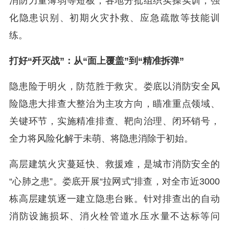
消防力量薄弱等短板，各地分批组织实操实训，强
化隐患识别、初期火灾扑救、应急疏散等技能训
练。
打好“歼灭战”：从“面上覆盖”到“精准拆弹”
隐患险于明火，防范胜于救灾。娄底以消防安全风
险隐患大排查大整治为主攻方向，瞄准重点领域、
关键环节，实施精准排查、靶向治理、闭环销号，
全力将风险化解于未萌、将隐患消除于初始。
高层建筑火灾蔓延快、救援难，是城市消防安全的
“心肺之患”。娄底开展“拉网式”排查，对全市近3000
栋高层建筑逐一建立隐患台账。针对排查出的自动
消防设施损坏、消火栓管道水压水量不达标等问