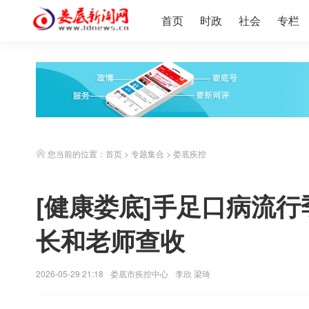
首页
时政
社会
专栏
您当前的位置：
首页
>
专题集合
>
娄底疾控
[健康娄底]手足口病流
长和老师查收
2026-05-29 21:18
娄底市疾控中心
李欣 梁琦