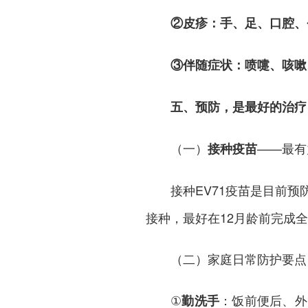
②
皮疹：手、足、口腔、
③
伴随症状：喷嚏、咳嗽
五、预防，是最好的治疗
（一）
——最有
接种疫苗
接种EV71疫苗是目前
接种，最好在12月龄前完成
（二）家庭日常防护要点
①
：饭前便后、外
勤洗手