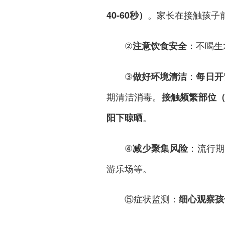
。家长在接触孩子
40-60秒）
②
：不喝生
注意饮食安全
③
：
做好环境清洁
每日开
期清洁消毒。
接触频繁部位
。
阳下晾晒
④
：流行期
减少聚集风险
游乐场等。
⑤症状监测：
细心观察孩