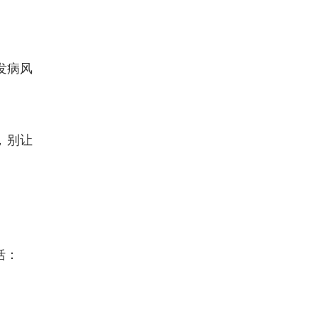
发病风
，别让
括：