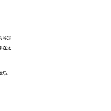
具等定
常在太
商场、