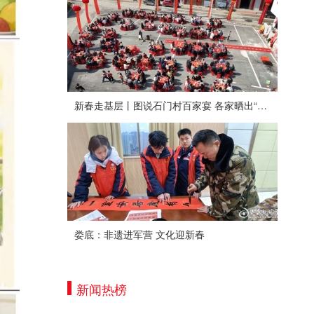
新春走基层丨图说石门村百家宴 各家晒出“拿手菜”
娄底：非遗进军营 文化迎新春
新闻热榜