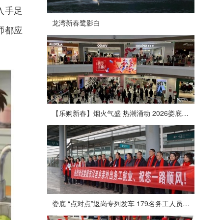
入手足
龙湾新春鹭影白
师都应
【乐购新春】烟火气盛 热潮涌动 2026娄底春节消费市场喜迎“开门红”
娄底 “点对点”返岗专列发车 179名务工人员免费赴沪