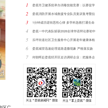
1
娄底市卫健系统举办消毒技能竞赛：以赛促学
强
2
娄底消防开展水域救援专业队员复训复考暨拉
动
3
1分钟成功逆转恶性心律 多学科急救打通生命
通
4
娄底一中代表队斩获2026全球华语辩论赛初中
组
5
乐坪街道社区卫生服务中心开展老年健康体检
服
6
娄底城管迅速处理道路遗撒现象 严格落实扬
尘
7
何朝晖赴娄底经开区走访调研企业：把服务企
业
地区广