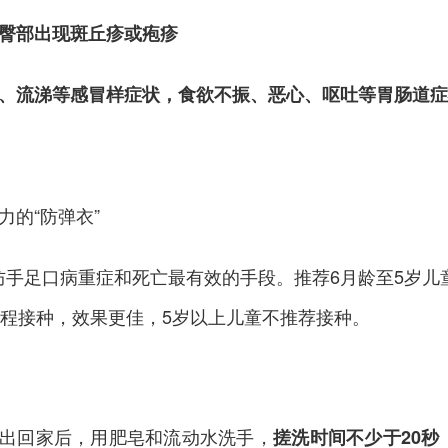
臀部出现斑丘疹或疱疹
、流涕等感冒样症状，食欲不振、恶心、呕吐等胃肠道症
力的“防弹衣”
预防手足口病重症和死亡最有效的手段。推荐6月龄至5岁儿
全程接种，效果更佳，5岁以上儿童不推荐接种。
出回家后，用肥皂和流动水洗手，
搓洗时间不少于20秒