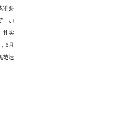
找准要
”，加
；扎实
，6月
规范运