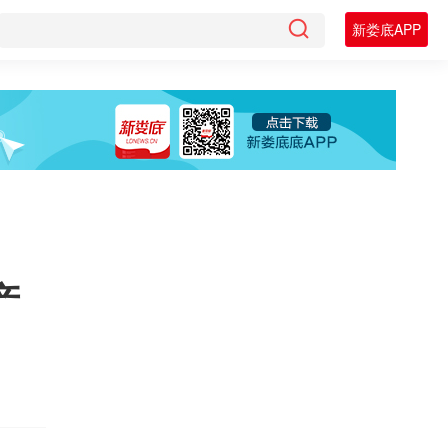
新娄底APP
产