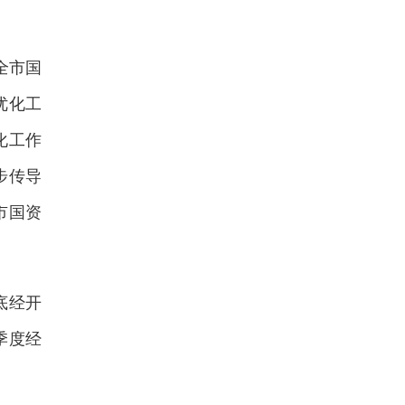
全市国
优化工
化工作
步传导
市国资
底经开
季度经