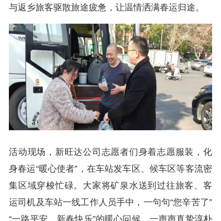
与返乡旅客驱散旅途疲惫，让温情洒满春运归途。
活动现场，新旺达公司志愿者们身着志愿服装，化
身春运“暖心使者”，在车站发车区、候车区等客流密
集区域穿梭忙碌。大家将矿泉水送到过往旅客、客
运司机及车站一线工作人员手中，一句句“您辛苦了”
“一路平安、新春快乐”的暖心问候，一声声真挚淳朴