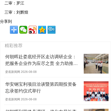
二审：罗江
三审：刘辉煌
分享到
精彩推荐
何朝晖赴娄底经开区走访调研企业：
把服务企业作为应尽之责 全力助推经
营主体稳健发展
娄底新闻网 2026-08-08
华安钢宝利项目洽谈暨第四期投资备
忘录签约仪式举行
娄底新闻网 2026-08-08