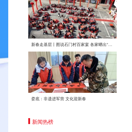
新春走基层丨图说石门村百家宴 各家晒出“拿手菜”
娄底：非遗进军营 文化迎新春
新闻热榜