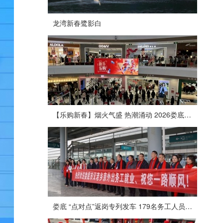
龙湾新春鹭影白
【乐购新春】烟火气盛 热潮涌动 2026娄底春节消费市场喜迎“开门红”
娄底 “点对点”返岗专列发车 179名务工人员免费赴沪