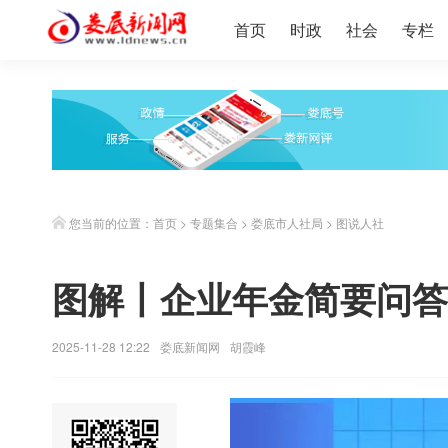
首页
时政
社会
专栏
您当前的位置：
首页
>
专题集合
>
娄底市人社局
>
图说人社
图解丨企业年金简要问答
2025-11-28 12:22
娄底新闻网
胡霞峰