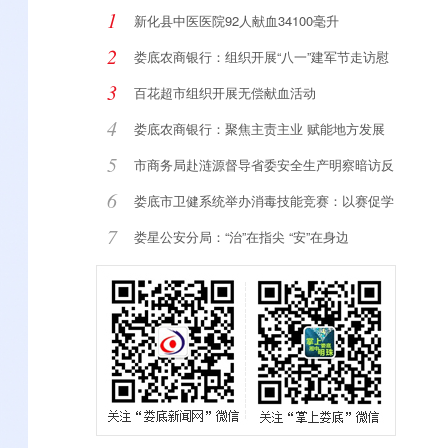
1
新化县中医医院92人献血34100毫升
2
娄底农商银行：组织开展“八一”建军节走访慰
3
百花超市组织开展无偿献血活动
4
娄底农商银行：聚焦主责主业 赋能地方发展
5
市商务局赴涟源督导省委安全生产明察暗访反
馈
6
娄底市卫健系统举办消毒技能竞赛：以赛促学
强
7
娄星公安分局：“治”在指尖 “安”在身边