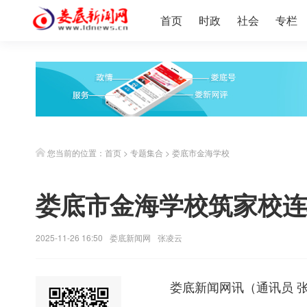
首页
时政
社会
专栏
您当前的位置：
首页
>
专题集合
>
娄底市金海学校
娄底市金海学校筑家校连
2025-11-26 16:50
娄底新闻网
张凌云
娄底新闻网
讯（通讯员 