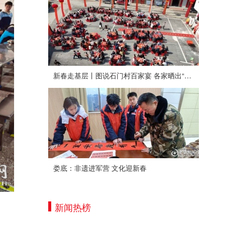
新春走基层丨图说石门村百家宴 各家晒出“拿手菜”
娄底：非遗进军营 文化迎新春
新闻热榜