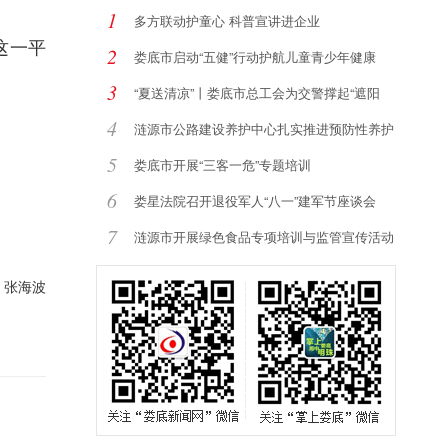
1
多方联动护童心 科普宣讲进企业
这一平
2
娄底市启动“五健”行动护航儿童青少年健康
3
“夏送清凉”丨娄底市总工会为交警撑起“遮阳
4
涟源市公路建设养护中心扎实推进预防性养护
提
5
娄底市开展“三客一危”专题培训
6
娄星法院召开退役军人“八一”建军节座谈会
7
涟源市开展绿色食品专项培训与监管宣传活动
：张海波