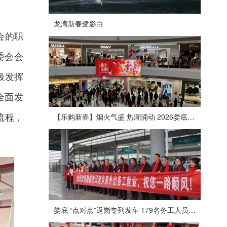
龙湾新春鹭影白
会的职
委会会
极发挥
全面发
流程，
【乐购新春】烟火气盛 热潮涌动 2026娄底春节消费市场喜迎“开门红”
娄底 “点对点”返岗专列发车 179名务工人员免费赴沪