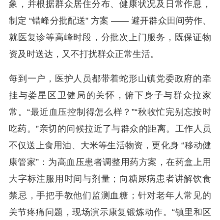
象，并根据群众居住分布、健康状况及日常作息，
制定 “错峰分批配送” 方案 —— 避开群众田间劳作、
就医复诊等高峰时段，分批次上门服务，既保证物
资及时送达，又不打扰群众正常生活。
每到一户，医护人员都带着蛇形山镇党委政府的牵
挂与娄星区卫健局的关怀，俯下身子与群众拉家
常。“最近血压控制得怎么样？”“秋收忙完别忘按时
吃药。”亲切的问候拉近了与群众的距离。工作人员
不仅送上食用油、大米等生活物资，更化身 “移动健
康管家”：为高血压患者调整用药方案，在药盒上用
大字标注服用时间与剂量；向糖尿病患者讲解饮食
禁忌，手把手教他们监测血糖；针对老年人常见的
关节疼痛问题，现场演示康复锻炼动作。“镇里和区