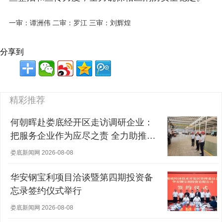
一审：谭洲伟 二审：罗江 三审：刘辉煌
分享到
精彩推荐
何朝晖赴娄底经开区走访调研企业：
把服务企业作为应尽之责 全力助推经
营主体稳健发展
娄底新闻网 2026-08-08
华安钢宝利项目洽谈暨第四期投资备
忘录签约仪式举行
娄底新闻网 2026-08-08