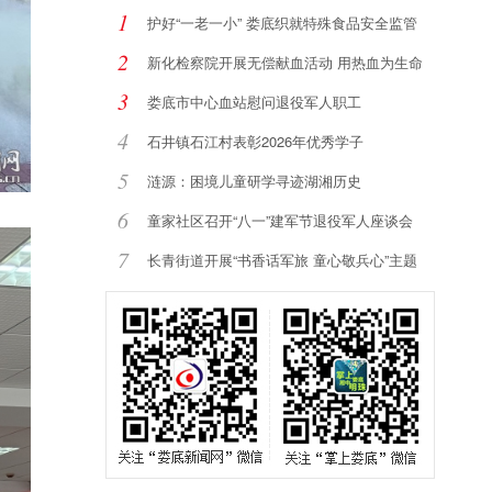
1
护好“一老一小” 娄底织就特殊食品安全监管
2
新化检察院开展无偿献血活动 用热血为生命
加
3
娄底市中心血站慰问退役军人职工
4
石井镇石江村表彰2026年优秀学子
5
涟源：困境儿童研学寻迹湖湘历史
6
童家社区召开“八一”建军节退役军人座谈会
7
长青街道开展“书香话军旅 童心敬兵心”主题