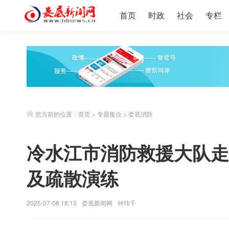
首页
时政
社会
专栏
您当前的位置：
首页
>
专题集合
>
娄底消防
冷水江市消防救援大队走
及疏散演练
2025-07-08 18:13
娄底新闻网
钟玮千