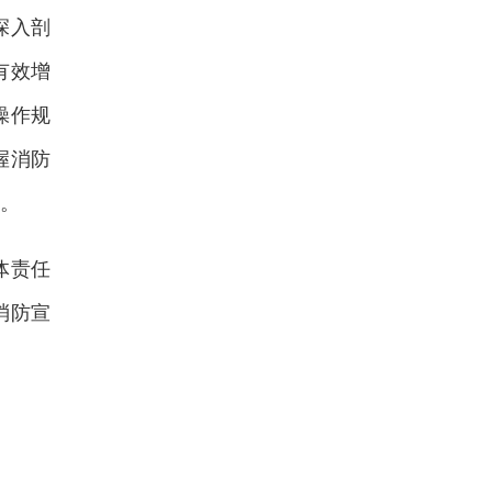
深入剖
有效增
操作规
握消防
。
体责任
消防宣