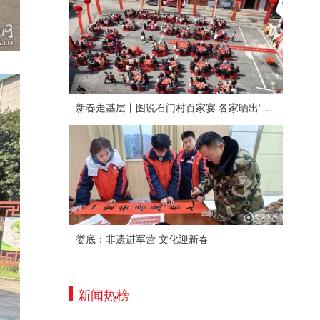
新春走基层丨图说石门村百家宴 各家晒出“拿手菜”
娄底：非遗进军营 文化迎新春
新闻热榜