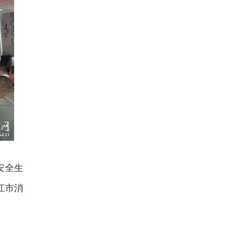
安全生
江市
消