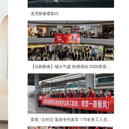
龙湾新春鹭影白
【乐购新春】烟火气盛 热潮涌动 2026娄底春节消费市场喜迎“开门红”
娄底 “点对点”返岗专列发车 179名务工人员免费赴沪