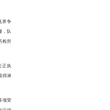
瓶界争
量，队
药检所
公正执
现得淋
多项荣
次运动