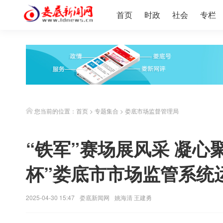
首页
时政
社会
专栏
您当前的位置：
首页
>
专题集合
>
娄底市场监督管理局
“铁军”赛场展风采 凝心
杯”娄底市市场监管系统
2025-04-30 15:47
娄底新闻网
姚海清 王建勇