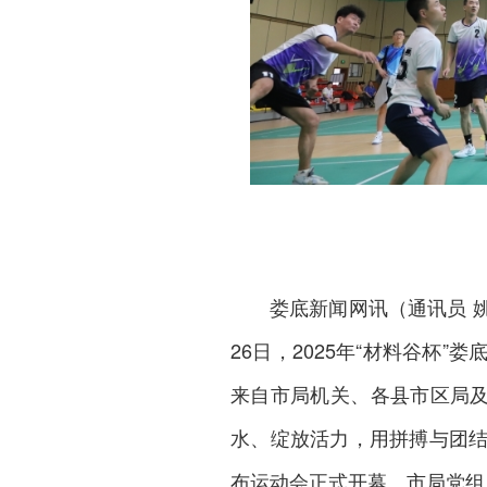
娄底新闻网
讯（通讯员 
26日，2025年“材料谷杯
来自市局机关、各县市区局及
水、绽放活力，用拼搏与团
布运动会正式开幕。市局党组