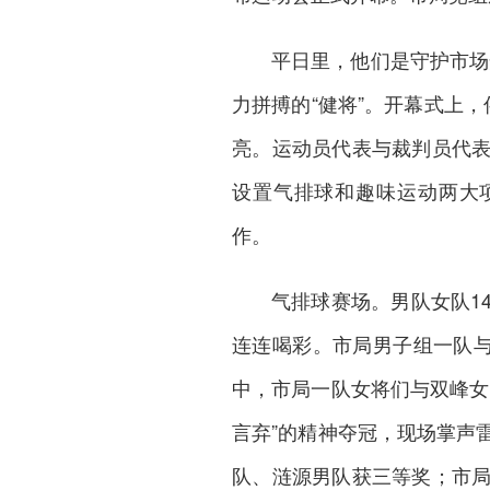
平日里，他们是守护市场
力拼搏的“健将”。开幕式上
亮。
运动员代表与裁判员代
设置气排球和趣味运动两大
作。
气排球赛场。男队女队1
连连喝彩。市局男子组一队与
中，市局一队女将们与双峰女
言弃”的精神夺冠，现场掌声
队、涟源男队获三等奖；市