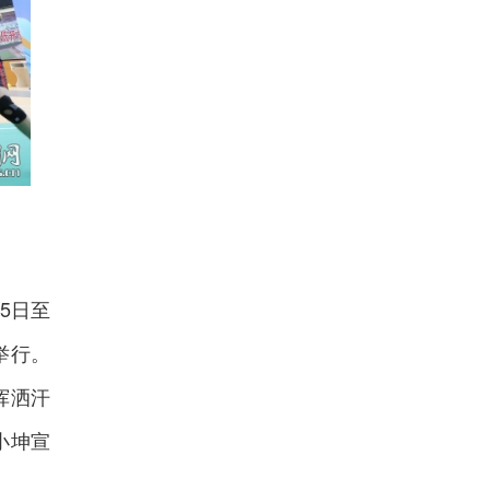
5日至
举行。
挥洒汗
小坤宣