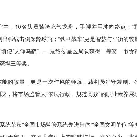
下”中，10名队员骑跨充气龙舟，手脚并用冲向终点；“
划出弧线击倒保龄球瓶；“铁甲战车”更是智慧与平衡的较
慎便“人仰马翻”……最终
娄星区
局队获得一等奖，市食
获得三等奖。
体能的较量，更是一次作风的锤炼。裁判员严守规则、
决，将市场监管人“依法行政、规范高效”的职业素养展
系统荣获“全国市场监管系统先进集体”“全国文明单位”等
一位干部职工在平凡岗位上的默默耕耘、奋发有为。此