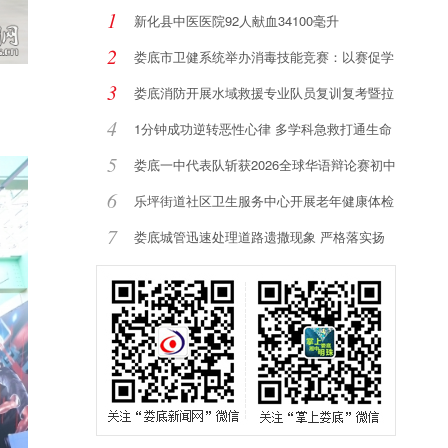
1
新化县中医医院92人献血34100毫升
2
娄底市卫健系统举办消毒技能竞赛：以赛促学
强
3
娄底消防开展水域救援专业队员复训复考暨拉
动
4
1分钟成功逆转恶性心律 多学科急救打通生命
通
5
娄底一中代表队斩获2026全球华语辩论赛初中
组
6
乐坪街道社区卫生服务中心开展老年健康体检
服
7
娄底城管迅速处理道路遗撒现象 严格落实扬
尘