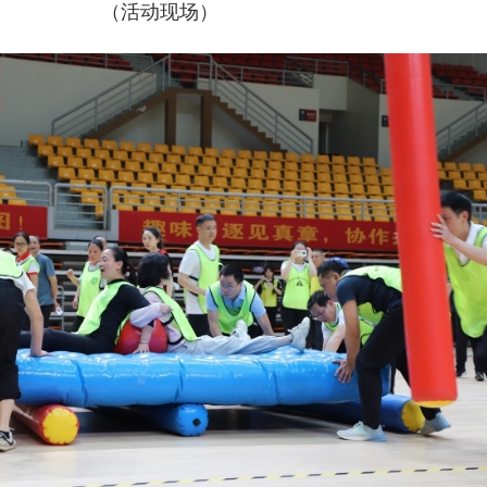
（活动现场）