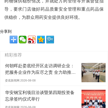
药物保供稳价情况，并就处方药管理等开展督促指
导，要求门店做好药品质量安全管理和重点药品保
供稳价，为群众用药安全提供良好环境。
分享到
精彩推荐
何朝晖赴娄底经开区走访调研企业：
把服务企业作为应尽之责 全力助推经
营主体稳健发展
娄底新闻网 2026-08-08
华安钢宝利项目洽谈暨第四期投资备
忘录签约仪式举行
娄底新闻网 2026-08-08