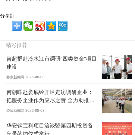
分享到
精彩推荐
曾超群赴冷水江市调研“四类资金”项目
建设
娄底新闻网 2026-08-08
何朝晖赴娄底经开区走访调研企业：
把服务企业作为应尽之责 全力助推经
营主体稳健发展
娄底新闻网 2026-08-08
华安钢宝利项目洽谈暨第四期投资备
忘录签约仪式举行