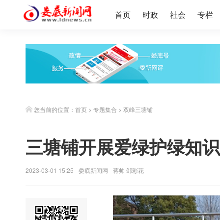
首页
时政
社会
专栏
您当前的位置：
首页
>
专题集合
>
双峰三塘铺
三塘铺开展爱绿护绿知识
2023-03-01 15:25
娄底新闻网
蒋帅 邹彩花