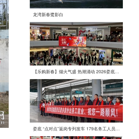
龙湾新春鹭影白
【乐购新春】烟火气盛 热潮涌动 2026娄底春节消费市场喜迎“开门红”
娄底 “点对点”返岗专列发车 179名务工人员免费赴沪