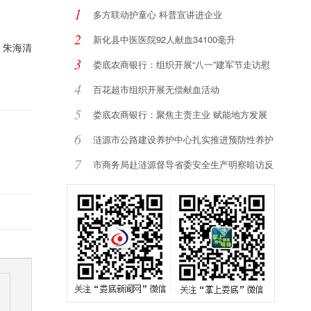
1
多方联动护童心 科普宣讲进企业
2
新化县中医医院92人献血34100毫升
：朱海清
3
娄底农商银行：组织开展“八一”建军节走访慰
4
百花超市组织开展无偿献血活动
5
娄底农商银行：聚焦主责主业 赋能地方发展
6
涟源市公路建设养护中心扎实推进预防性养护
提
7
市商务局赴涟源督导省委安全生产明察暗访反
馈