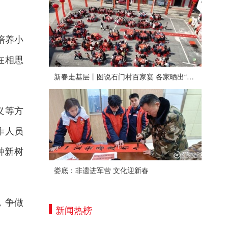
培养小
在相思
新春走基层丨图说石门村百家宴 各家晒出“拿手菜”
义等方
作人员
种新树
娄底：非遗进军营 文化迎新春
，争做
新闻热榜