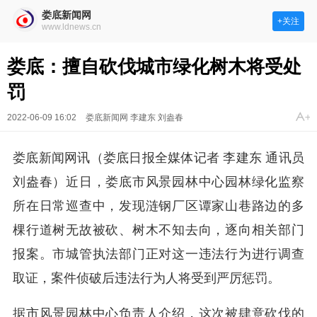
娄底新闻网
+关注
www.ldnews.cn
娄底：擅自砍伐城市绿化树木将受处
罚
2022-06-09 16:02
娄底新闻网 李建东 刘盎春
娄底新闻网讯（娄底日报全媒体记者 李建东 通讯员
刘盎春）近日，娄底市风景园林中心园林绿化监察
所在日常巡查中，发现涟钢厂区谭家山巷路边的多
棵行道树无故被砍、树木不知去向，逐向相关部门
报案。市城管执法部门正对这一违法行为进行调查
取证，案件侦破后违法行为人将受到严厉惩罚。
据市风景园林中心负责人介绍，这次被肆意砍伐的